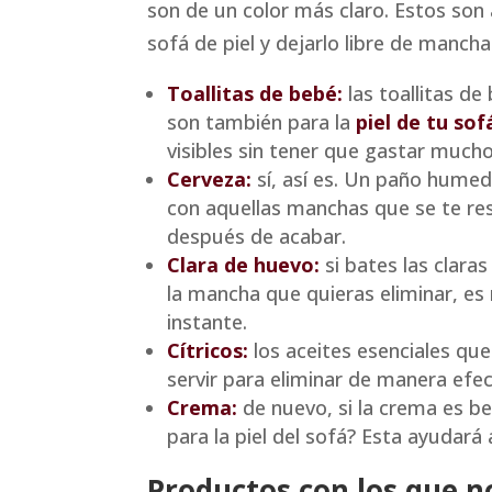
son de un color más claro. Estos so
sofá de piel y dejarlo libre de manch
Toallitas de bebé:
las toallitas de
son también para la
piel de tu sof
visibles sin tener que gastar mucho
Cerveza:
sí, así es. Un paño hume
con aquellas manchas que se te res
después de acabar.
Clara de huevo:
si bates las clara
la mancha que quieras eliminar, es
instante.
Cítricos:
los aceites esenciales qu
servir para eliminar de manera efe
Crema:
de nuevo, si la crema es ben
para la piel del sofá? Esta ayudará a
Productos con los que no