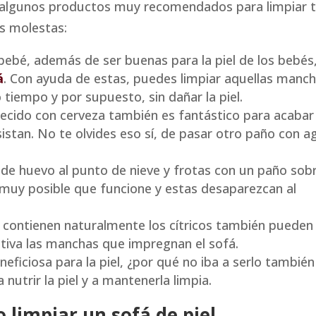
n algunos productos muy recomendados para limpiar 
as molestas:
 bebé, además de ser buenas para la piel de los bebés,
á
. Con ayuda de estas, puedes limpiar aquellas manc
 tiempo y por supuesto, sin dañar la piel.
decido con cerveza también es fantástico para acabar
istan. No te olvides eso sí, de pasar otro paño con a
s de huevo al punto de nieve y frotas con un paño sob
 muy posible que funcione y estas desaparezcan al
e contienen naturalmente los cítricos también pueden
ctiva las manchas que impregnan el sofá.
eficiosa para la piel, ¿por qué no iba a serlo también
 nutrir la piel y a mantenerla limpia.
 limpiar un sofá de piel