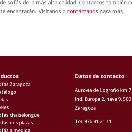
n de sofás de la más alta calidad. Contamos también 
te encantarán. ¡Visítanos o
contáctanos
para más
oductos
Datos de contacto
ofás Zaragoza
Autovía de Logroño km 7 
atálogo
Ind. Europa 2, nave 9, 500
elas
ieles
Zaragoza
ofás chaiselongue
Tel. 976 91 21 11
ofás dos plazas
ofás a medida