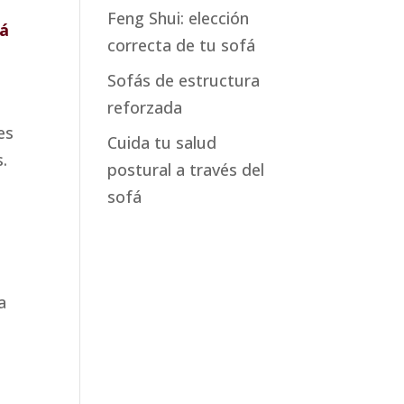
Feng Shui: elección
fá
correcta de tu sofá
Sofás de estructura
reforzada
es
Cuida tu salud
.
postural a través del
a
sofá
a