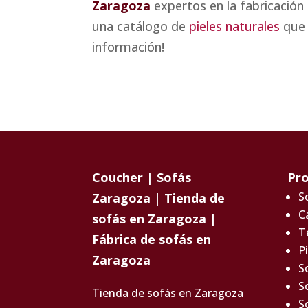
Zaragoza
expertos en la fabricació
una catálogo de
pieles naturales
que 
información!
Coucher | Sofás
Pr
S
Zaragoza | Tienda de
C
sofás en Zaragoza |
T
Fábrica de sofás en
P
Zaragoza
S
S
Tienda de sofás en Zaragoza
S