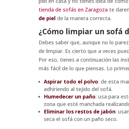
piel en casa y no tienes idea de cóm
tienda de sofás en Zaragoza
te darem
de piel
de la manera correcta.
¿Cómo limpiar un sofá d
Debes saber que, aunque no lo parezc
de limpiar. Es cierto que a veces pu
Por eso, tienes a continuación las in
más fácil de lo que piensas. Lo prim
Aspirar todo el polvo
: de esta ma
adhiriendo al tejido del sofá.
Humedecer un paño
: usa para es
zona que esté manchada realizando
Eliminar los restos de jabón
: usa
seca el sofá con un paño seco.