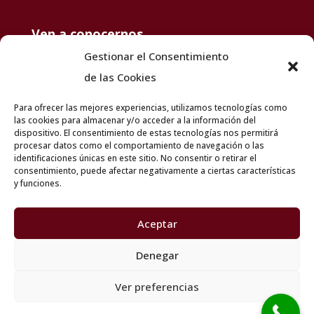
Ven a conocernos
Gestionar el Consentimiento
de las Cookies
Para ofrecer las mejores experiencias, utilizamos tecnologías como
las cookies para almacenar y/o acceder a la información del
dispositivo. El consentimiento de estas tecnologías nos permitirá
procesar datos como el comportamiento de navegación o las
identificaciones únicas en este sitio. No consentir o retirar el
consentimiento, puede afectar negativamente a ciertas características
y funciones.
Aceptar
Denegar
© 2025 Sofás Zaragoza | Agencia de Marketing Digital
Inboost 
Aviso Legal
|
Política Protección de Datos
|
Política de Cookies
Ver preferencias